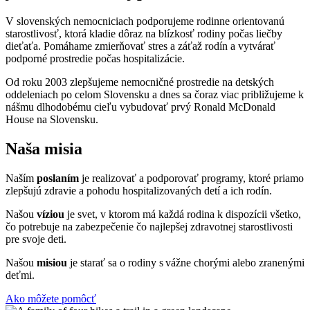
V slovenských nemocniciach podporujeme rodinne orientovanú
starostlivosť, ktorá kladie dôraz na blízkosť rodiny počas liečby
dieťaťa. Pomáhame zmierňovať stres a záťaž rodín a vytvárať
podporné prostredie počas hospitalizácie.
Od roku 2003 zlepšujeme nemocničné prostredie na detských
oddeleniach po celom Slovensku a dnes sa čoraz viac približujeme k
nášmu dlhodobému cieľu vybudovať prvý Ronald McDonald
House na Slovensku.
Naša misia
Naším
poslaním
je realizovať a podporovať programy, ktoré priamo
zlepšujú zdravie a pohodu hospitalizovaných detí a ich rodín.
Našou
víziou
je svet, v ktorom má každá rodina k dispozícii všetko,
čo potrebuje na zabezpečenie čo najlepšej zdravotnej starostlivosti
pre svoje deti.
Našou
misiou
je starať sa o rodiny s vážne chorými alebo zranenými
deťmi.
Ako môžete pomôcť