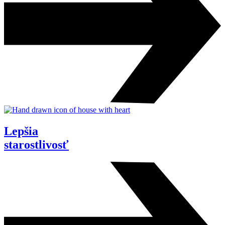
Lepšia
starostlivosť