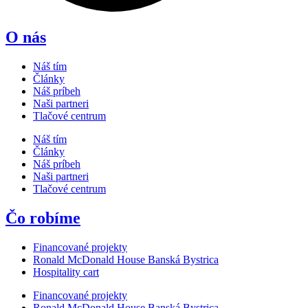
O nás
Náš tím
Články
Náš príbeh
Naši partneri
Tlačové centrum
Náš tím
Články
Náš príbeh
Naši partneri
Tlačové centrum
Čo robíme
Financované projekty
Ronald McDonald House Banská Bystrica
Hospitality cart
Financované projekty
Ronald McDonald House Banská Bystrica