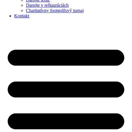
Darujte v reštauráciách
Charitatívny footgolfový turnaj
Kontakt