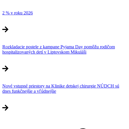
2 % v roku 2026
Rozkladacie postele z kampane Pyjama Day pomôžu rodičom
hospitalizovaných detí v Liptovskom Mikuláši
Nové vstupné priestory na Klinike detskej chirurgie NÚDCH sú
dnes funkčnejšie a vľúdnejšie