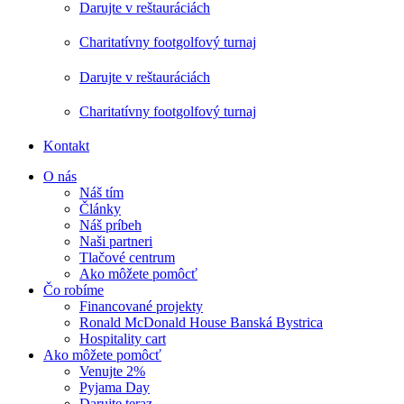
Darujte v reštauráciách
Charitatívny footgolfový turnaj
Darujte v reštauráciách
Charitatívny footgolfový turnaj
Kontakt
O nás
Náš tím
Články
Náš príbeh
Naši partneri
Tlačové centrum
Ako môžete pomôcť
Čo robíme
Financované projekty
Ronald McDonald House Banská Bystrica
Hospitality cart
Ako môžete pomôcť
Venujte 2%
Pyjama Day
Darujte teraz