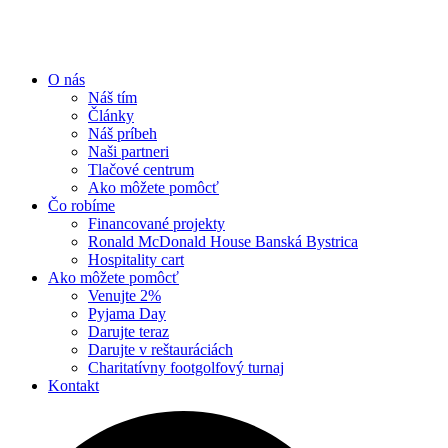
O nás
Náš tím
Články
Náš príbeh
Naši partneri
Tlačové centrum
Ako môžete pomôcť
Čo robíme
Financované projekty
Ronald McDonald House Banská Bystrica
Hospitality cart
Ako môžete pomôcť
Venujte 2%
Pyjama Day
Darujte teraz
Darujte v reštauráciách
Charitatívny footgolfový turnaj
Kontakt